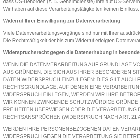
dass US-Behörden (z. B. Geheimdienste) Ihre auf US-Server
Wir haben auf diese Verarbeitungstätigkeiten keinen Einfluss.
Widerruf Ihrer Einwilligung zur Datenverarbeitung
Viele Datenverarbeitungsvorgänge sind nur mit Ihrer ausdrückli
Die Rechtmäßigkeit der bis zum Widerruf erfolgten Datenverar
Widerspruchsrecht gegen die Datenerhebung in besonder
WENN DIE DATENVERARBEITUNG AUF GRUNDLAGE VON AR
AUS GRÜNDEN, DIE SICH AUS IHRER BESONDEREN S
DATEN WIDERSPRUCH EINZULEGEN; DIES GILT AUCH F
RECHTSGRUNDLAGE, AUF DENEN EINE VERARBEITUN
WIDERSPRUCH EINLEGEN, WERDEN WIR IHRE BETROF
WIR KÖNNEN ZWINGENDE SCHUTZWÜRDIGE GRÜNDE FÜ
FREIHEITEN ÜBERWIEGEN ODER DIE VERARBEITUNG
RECHTSANSPRÜCHEN (WIDERSPRUCH NACH ART. 21 AB
WERDEN IHRE PERSONENBEZOGENEN DATEN VERARBEI
WIDERSPRUCH GEGEN DIE VERARBEITUNG SIE BET