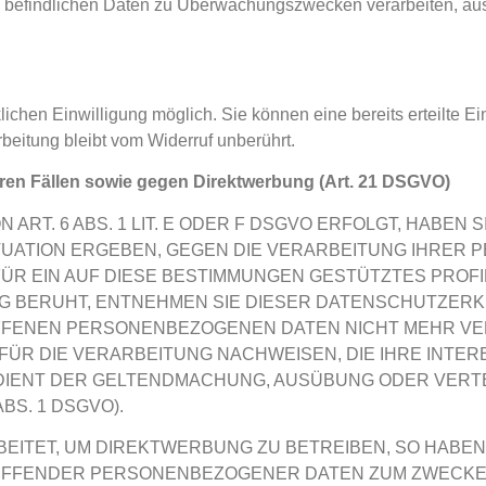
n befindlichen Daten zu Überwachungszwecken verarbeiten, aus
chen Einwilligung möglich. Sie können eine bereits erteilte Ein
beitung bleibt vom Widerruf unberührt.
en Fällen sowie gegen Direktwerbung (Art. 21 DSGVO)
T. 6 ABS. 1 LIT. E ODER F DSGVO ERFOLGT, HABEN S
ITUATION ERGEBEN, GEGEN DIE VERARBEITUNG IHRE
ÜR EIN AUF DIESE BESTIMMUNGEN GESTÜTZTES PROFILI
G BERUHT, ENTNEHMEN SIE DIESER DATENSCHUTZERK
FENEN PERSONENBEZOGENEN DATEN NICHT MEHR VERA
R DIE VERARBEITUNG NACHWEISEN, DIE IHRE INTER
 DIENT DER GELTENDMACHUNG, AUSÜBUNG ODER VERT
S. 1 DSGVO).
TET, UM DIREKTWERBUNG ZU BETREIBEN, SO HABEN S
REFFENDER PERSONENBEZOGENER DATEN ZUM ZWECK